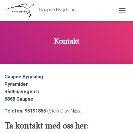
Gaupne Bygdalag
V
I
S
/
S
Kontakt
K
J
U
L
N
A
Gaupne Bygdalag
V
I
Pyramiden
G
Rådhusvegen 5
A
6868 Gaupne
S
J
Telefon: 95191855
(Stein Olav Njøs)
O
N
Ta kontakt med oss her: