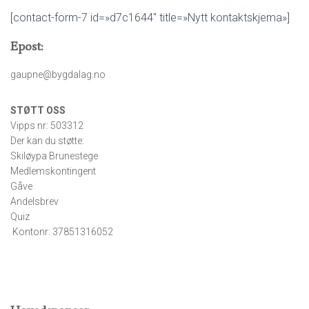
[contact-form-7 id=»d7c1644″ title=»Nytt kontaktskjema»]
Epost:
gaupne@bygdalag.no
STØTT OSS
Vipps nr: 503312
Der kan du støtte:
Skiløypa Brunestege
Medlemskontingent
Gåve
Andelsbrev
Quiz
Kontonr: 37851316052