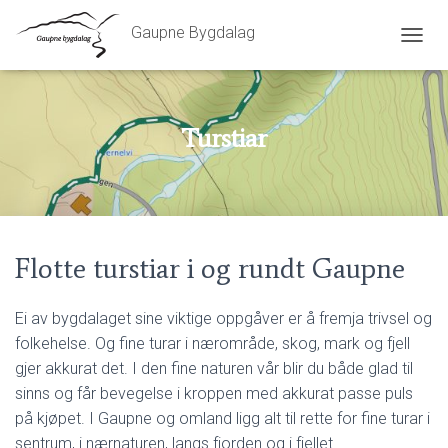
Gaupne Bygdalag
V
I
S
/
S
Turstiar
K
J
U
L
N
A
Flotte turstiar i og rundt Gaupne
V
I
G
Ei av bygdalaget sine viktige oppgåver er å fremja trivsel og
A
S
folkehelse. Og fine turar i nærområde, skog, mark og fjell
J
gjer akkurat det. I den fine naturen vår blir du både glad til
O
sinns og får bevegelse i kroppen med akkurat passe puls
N
på kjøpet. I Gaupne og omland ligg alt til rette for fine turar i
sentrum, i nærnaturen, langs fjorden og i fjellet.