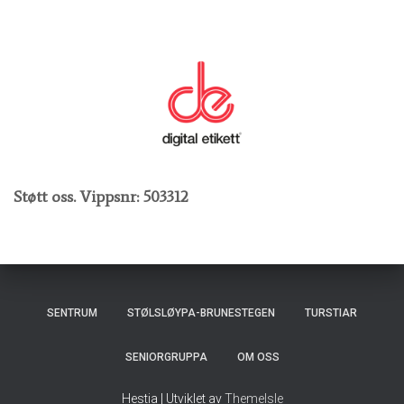
Støtt oss. Vippsnr: 503312
SENTRUM
STØLSLØYPA-BRUNESTEGEN
TURSTIAR
SENIORGRUPPA
OM OSS
Hestia | Utviklet av
ThemeIsle